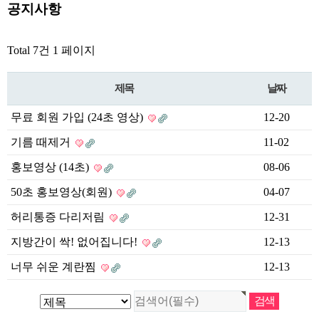
공지사항
Total 7건
1 페이지
제목
날짜
무료 회원 가입 (24초 영상)
12-20
기름 때제거
11-02
홍보영상 (14초)
08-06
50초 홍보영상(회원)
04-07
허리통증 다리저림
12-31
지방간이 싹! 없어집니다!
12-13
너무 쉬운 계란찜
12-13