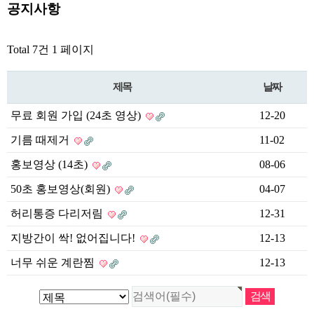
공지사항
Total 7건
1 페이지
제목
날짜
무료 회원 가입 (24초 영상)
12-20
기름 때제거
11-02
홍보영상 (14초)
08-06
50초 홍보영상(회원)
04-07
허리통증 다리저림
12-31
지방간이 싹! 없어집니다!
12-13
너무 쉬운 계란찜
12-13