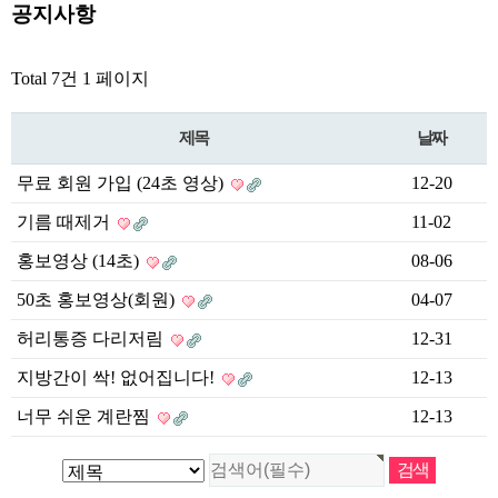
공지사항
Total 7건
1 페이지
제목
날짜
무료 회원 가입 (24초 영상)
12-20
기름 때제거
11-02
홍보영상 (14초)
08-06
50초 홍보영상(회원)
04-07
허리통증 다리저림
12-31
지방간이 싹! 없어집니다!
12-13
너무 쉬운 계란찜
12-13